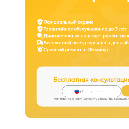
Официальный сервис
Гарантийное обслуживание
до 3 лет
Диагностика за наш счет,
ремонт по
Бесплатный выезд курьера
в день о
Срочный ремонт
от 35 минут
Бесплатная консультаци
Нажимая на кнопку "Оставить заявку" Вы соглашает