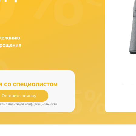
 желанию
бращения
я со специалистом
Оставить заявку
есь c
политикой конфиденциальности