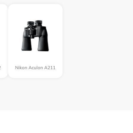
2
Nikon Aculon A211