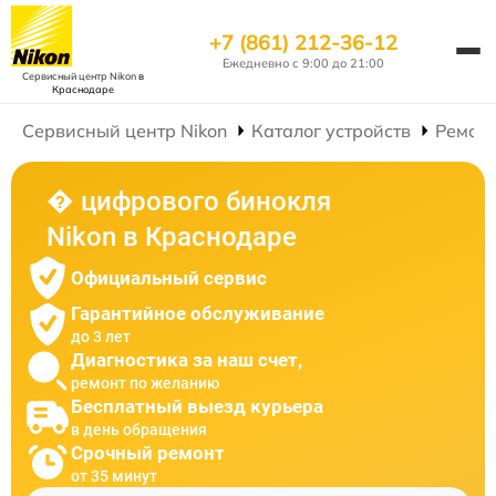
+7 (861) 212-36-12
Ежедневно с 9:00 до 21:00
Сервисный центр Nikon
в
Краснодаре
Сервисный центр Nikon
Каталог устройств
Ремон
� цифрового бинокля
Nikon в Краснодаре
Официальный сервис
Гарантийное обслуживание
до 3 лет
Диагностика за наш счет,
ремонт по желанию
Бесплатный выезд курьера
в день обращения
Срочный ремонт
от 35 минут