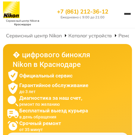
+7 (861) 212-36-12
Ежедневно с 9:00 до 21:00
Сервисный центр Nikon
в
Краснодаре
Сервисный центр Nikon
Каталог устройств
Ремон
� цифрового бинокля
Nikon в Краснодаре
Официальный сервис
Гарантийное обслуживание
до 3 лет
Диагностика за наш счет,
ремонт по желанию
Бесплатный выезд курьера
в день обращения
Срочный ремонт
от 35 минут