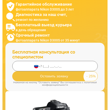
Гарантийное обслуживание
фотоаппарата Nikon D300S до 3 лет
Диагностика за наш счет,
ремонт по желанию
Бесплатный выезд курьера
в день обращения
Срочный ремонт
фотоаппарата Nikon D300S от 35 минут
Бесплатная консультация со
специалистом
Оставить заявку
Нажимая на кнопку "Оставить заявку" Вы соглашаетесь c
политикой
конфиденциальности