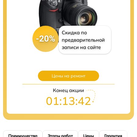
Скидка по
-20%
предварительной
записи на сайте
Цены на ремонт
Конец акции
01:13:41
Преимущества
Этапы работ
Цены
Гарантия
М