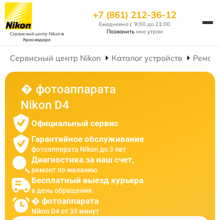
+7 (861) 212-36-12
Ежедневно с 9:00 до 21:00
Позвонить
мне утром
Сервисный центр Nikon
в
Краснодаре
Сервисный центр Nikon
Каталог устройств
Ремон
� фотоаппарата
Nikon D4
Официальный сервис
Гарантийное обслуживание
фотоаппарата Nikon до 3 лет
Диагностика за наш счет,
ремонт по желанию
Бесплатный выезд курьера
в день обращения
� фотоаппарата
Nikon D4 от 35 минут