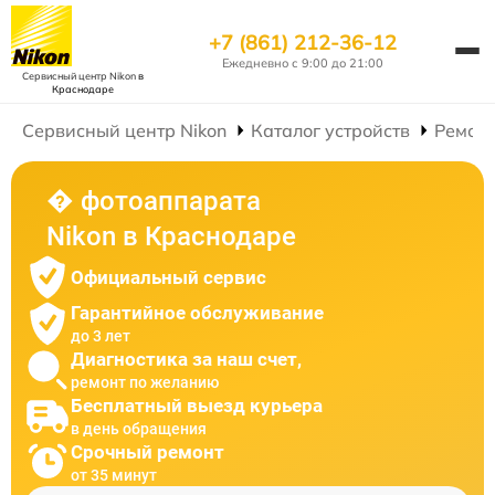
+7 (861) 212-36-12
Ежедневно с 9:00 до 21:00
Сервисный центр Nikon
в
Краснодаре
Сервисный центр Nikon
Каталог устройств
Ремон
� фотоаппарата
Nikon в Краснодаре
Официальный сервис
Гарантийное обслуживание
до 3 лет
Диагностика за наш счет,
ремонт по желанию
Бесплатный выезд курьера
в день обращения
Срочный ремонт
от 35 минут