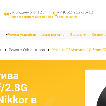
ул. Будённого, 123
+7 (861) 212-36-12
Адрес сервисного центра Nikon
Горячая линия
Ремонт устройств
Цена ремонта
Вакансии
Контакт
тв
Ремонт Объективов
Ремонт Объектива 10.5mm f/2
тива
f/2.8G
Nikkor в