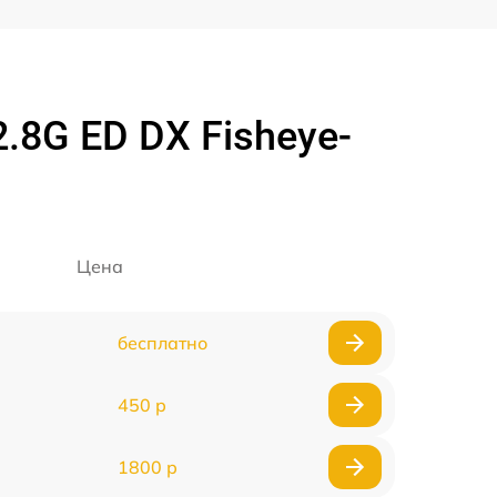
.8G ED DX Fisheye-
Цена
бесплатно
450 р
1800 р