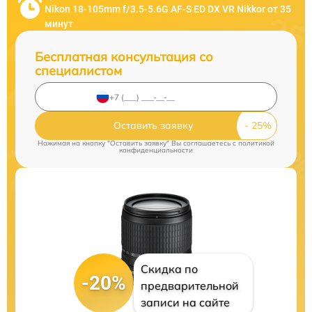
Nikon 18-105mm f/3.5-5.6G AF-S ED DX VR Nikkor от 35
минут
Бесплатная консультация со
специалистом
Оставить заявку
Нажимая на кнопку "Оставить заявку" Вы соглашаетесь c
политикой
конфиденциальности
Скидка по
-20%
предварительной
записи на сайте