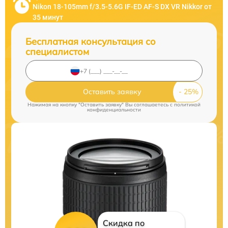
Nikon 18-105mm f/3.5-5.6G IF-ED AF-S DX VR Nikkor от
35 минут
Бесплатная консультация со
специалистом
Оставить заявку
Нажимая на кнопку "Оставить заявку" Вы соглашаетесь c
политикой
конфиденциальности
Скидка по