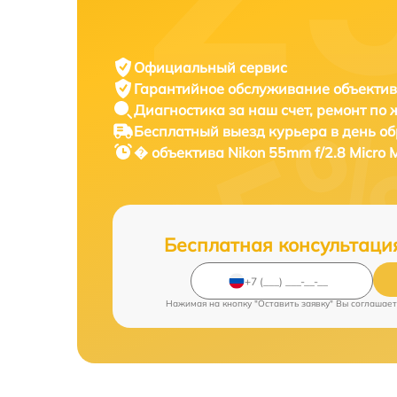
Официальный сервис
Гарантийное обслуживание
объектив
Диагностика за наш счет,
ремонт по
Бесплатный выезд курьера
в день о
� объектива
Nikon 55mm f/2.8 Micro 
Бесплатная консультаци
Нажимая на кнопку "Оставить заявку" Вы соглашает