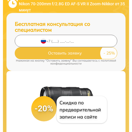
Nikon 70-200mm f/2.8G ED AF-S VR II Zoom-Nikkor от 35
минут
Бесплатная консультация со
специалистом
Оставить заявку
Нажимая на кнопку "Оставить заявку" Вы соглашаетесь c
политикой
конфиденциальности
Скидка по
-20%
предварительной
записи на сайте