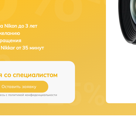
а Nikon до 3 лет
 желанию
бращения
Nikkor от 35 минут
я со специалистом
Оставить заявку
есь c
политикой конфиденциальности