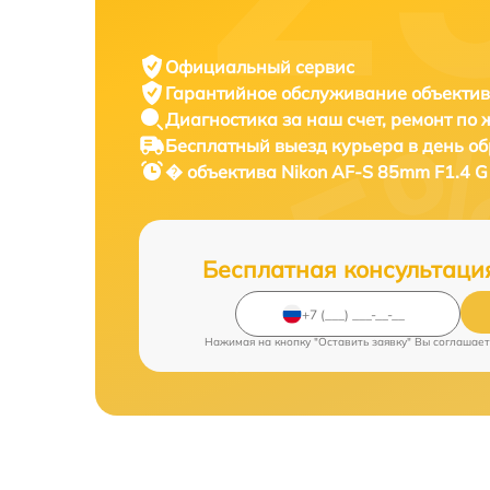
Официальный сервис
Гарантийное обслуживание
объектив
Диагностика за наш счет,
ремонт по
Бесплатный выезд курьера
в день о
� объектива
Nikon AF-S 85mm F1.4 G 
Бесплатная консультаци
Нажимая на кнопку "Оставить заявку" Вы соглашает