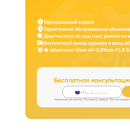
Официальный сервис
Гарантийное обслуживание
объектив
Диагностика за наш счет,
ремонт по
Бесплатный выезд курьера
в день о
� объектива
Nikon AF-S 85mm F1.8 G 
Бесплатная консультаци
Нажимая на кнопку "Оставить заявку" Вы соглашает