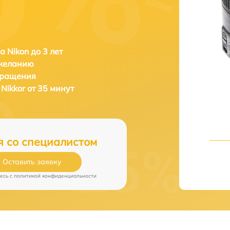
а Nikon до 3 лет
 желанию
бращения
Nikkor от 35 минут
я со специалистом
Оставить заявку
есь c
политикой конфиденциальности