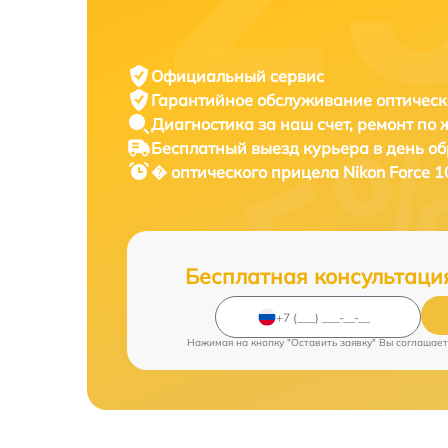
Официальный сервис
Гарантийное обслуживание
оптическ
Диагностика за наш счет,
ремонт по
Бесплатный выезд курьера
в день о
� оптического прицела
Nikon Force 1
Бесплатная консультаци
Нажимая на кнопку "Оставить заявку" Вы соглашает