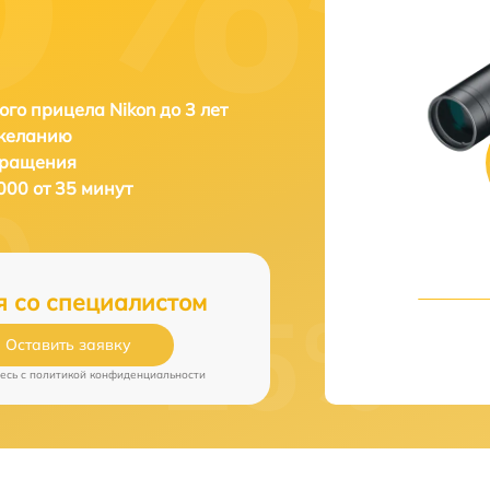
ого прицела Nikon до 3 лет
 желанию
бращения
000 от 35 минут
я со специалистом
Оставить заявку
есь c
политикой конфиденциальности