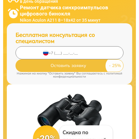
в день обращения
Ремонт датчика синхроимпульсов
цифрового бинокля
Nikon Aculon A211 8–18x42 от 35 минут
Бесплатная консультация со
специалистом
Оставить заявку
Нажимая на кнопку "Оставить заявку" Вы соглашаетесь c
политикой
конфиденциальности
Скидка по
-20%