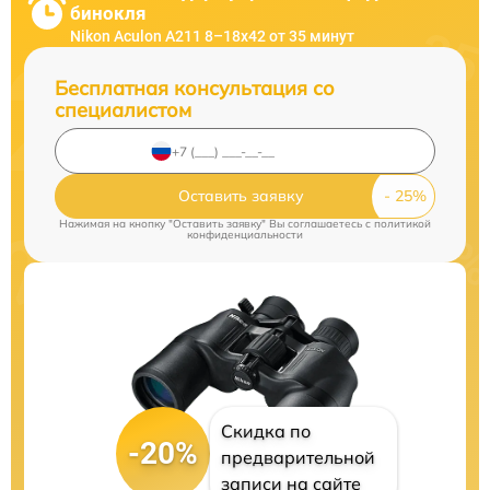
бинокля
Nikon Aculon A211 8–18x42 от 35 минут
Бесплатная консультация со
специалистом
Оставить заявку
Нажимая на кнопку "Оставить заявку" Вы соглашаетесь c
политикой
конфиденциальности
Скидка по
-20%
предварительной
записи на сайте