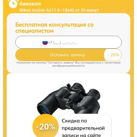
бинокля
Nikon Aculon A211 8–18x42 от 35 минут
Бесплатная консультация со
специалистом
Оставить заявку
Нажимая на кнопку "Оставить заявку" Вы соглашаетесь c
политикой
конфиденциальности
Скидка по
-20%
предварительной
записи на сайте