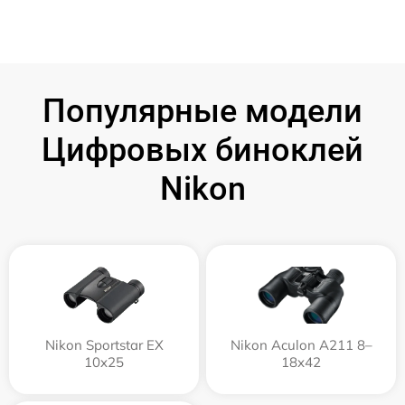
Популярные модели
Цифровых биноклей
Nikon
Nikon Sportstar EX
Nikon Aculon A211 8–
10x25
18x42