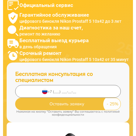
Официальный сервис
Гарантийное обслуживание
цифрового бинокля Nikon Prostaff 5 10x42 до 3 лет
Диагностика за наш счет,
ремонт по желанию
Бесплатный выезд курьера
в день обращения
Срочный ремонт
цифрового бинокля Nikon Prostaff 5 10x42 от 35 минут
Бесплатная консультация со
специалистом
Оставить заявку
Нажимая на кнопку "Оставить заявку" Вы соглашаетесь c
политикой
конфиденциальности