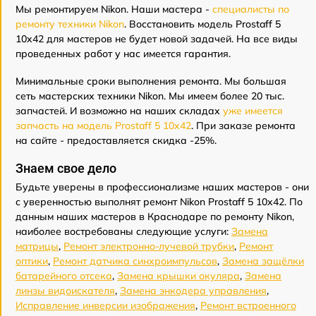
Мы ремонтируем Nikon. Наши мастера -
специалисты по
ремонту техники Nikon
. Восстановить модель Prostaff 5
10x42 для мастеров не будет новой задачей. На все виды
проведенных работ у нас имеется гарантия.
Минимальные сроки выполнения ремонта. Мы большая
сеть мастерских техники Nikon. Мы имеем более 20 тыс.
запчастей. И возможно на наших складах
уже имеется
запчасть на модель Prostaff 5 10x42
. При заказе ремонта
на сайте - предоставляется скидка -25%.
Знаем свое дело
Будьте уверены в профессионализме наших мастеров - они
с уверенностью выполнят ремонт Nikon Prostaff 5 10x42. По
данным наших мастеров в Краснодаре по ремонту Nikon,
наиболее востребованы следующие услуги:
Замена
матрицы
,
Ремонт электронно-лучевой трубки
,
Ремонт
оптики
,
Ремонт датчика синхроимпульсов
,
Замена защёлки
батарейного отсека
,
Замена крышки окуляра
,
Замена
линзы видоискателя
,
Замена энкодера управления
,
Исправление инверсии изображения
,
Ремонт встроенного