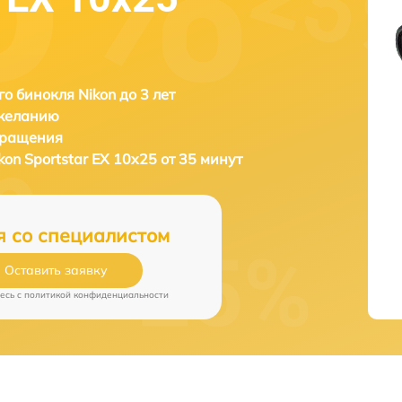
о бинокля Nikon до 3 лет
 желанию
бращения
kon Sportstar EX 10x25 от 35 минут
я со специалистом
Оставить заявку
есь c
политикой конфиденциальности