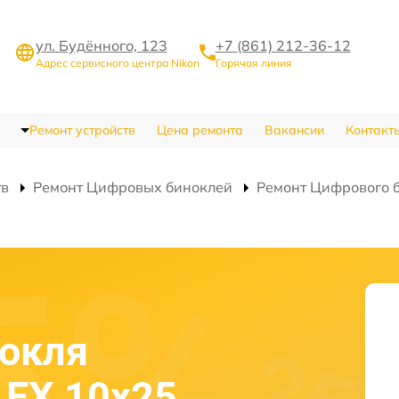
ул. Будённого, 123
+7 (861) 212-36-12
Адрес сервисного центра Nikon
Горячая линия
Ремонт устройств
Цена ремонта
Вакансии
Контакт
тв
Ремонт Цифровых биноклей
Ремонт Цифрового б
и
нокля
r EX 10x25