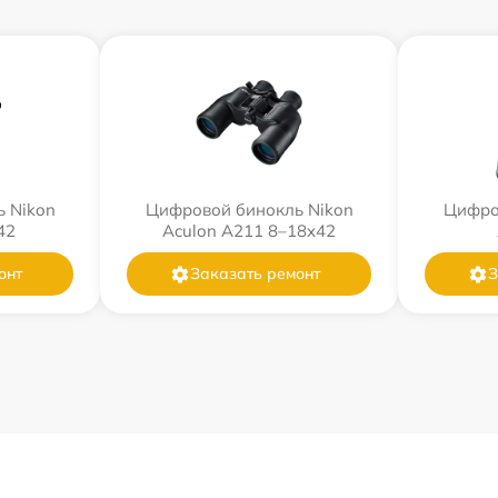
 Nikon
Цифровой бинокль Nikon
Цифро
42
Aculon A211 8–18x42
онт
Заказать ремонт
З