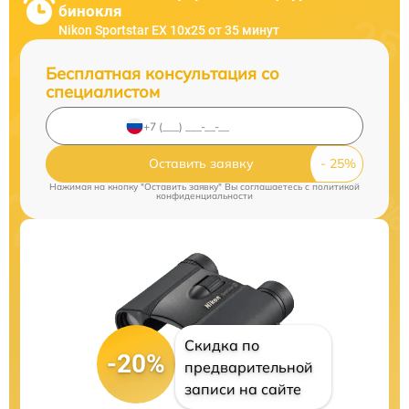
бинокля
Nikon Sportstar EX 10x25 от 35 минут
Бесплатная консультация со
специалистом
Оставить заявку
Нажимая на кнопку "Оставить заявку" Вы соглашаетесь c
политикой
конфиденциальности
Скидка по
-20%
предварительной
записи на сайте