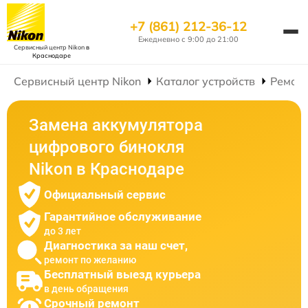
+7 (861) 212-36-12
Ежедневно с 9:00 до 21:00
Сервисный центр Nikon
в
Краснодаре
Сервисный центр Nikon
Каталог устройств
Ремон
Замена аккумулятора
цифрового бинокля
Nikon в Краснодаре
Официальный сервис
Гарантийное обслуживание
до 3 лет
Диагностика за наш счет,
ремонт по желанию
Бесплатный выезд курьера
в день обращения
Срочный ремонт