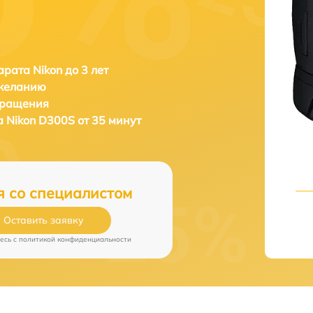
рата Nikon до 3 лет
 желанию
бращения
а
Nikon D300S от 35 минут
я со специалистом
Оставить заявку
есь c
политикой конфиденциальности