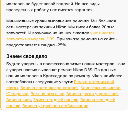
мастеров не будет новой задачей. На все виды
проведенных работ у нас имеется гарантия.
Минимальные сроки выполнения ремонта. Мы большая
сеть мастерских техники Nikon. Мы имеем более 20 тыс.
запчастей. И возможно на наших складах
уже имеется
запчасть на модель D3S
. При заказе ремонта на сайте -
предоставляется скидка -25%.
Знаем свое дело
Будьте уверены в профессионализме наших мастеров - они
с уверенностью выполнят ремонт Nikon D3S. По данным
наших мастеров в Краснодаре по ремонту Nikon, наиболее
востребованы следующие услуги:
Ремонт материнской
платы
,
Замена контроллера питания
,
Комплексная чистка
,
Юстировка
,
Замена вспышки
,
Замена диска управления
,
Замена линз
,
Замена задней панели
,
Замена передней
панели
,
Замена устройства стабилизации
.