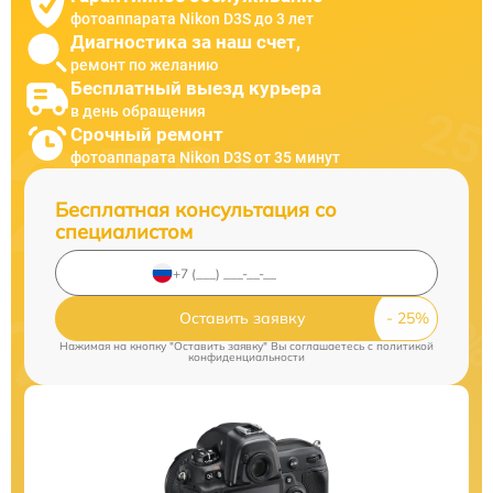
фотоаппарата Nikon D3S до 3 лет
Диагностика за наш счет,
ремонт по желанию
Бесплатный выезд курьера
в день обращения
Срочный ремонт
фотоаппарата Nikon D3S от 35 минут
Бесплатная консультация со
специалистом
Оставить заявку
Нажимая на кнопку "Оставить заявку" Вы соглашаетесь c
политикой
конфиденциальности