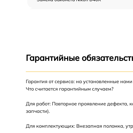
Чистка CCD/CMOS матрицы Nikon D40X
Устранение битых пикселей на CCD/CMOS
матрице Nikon D40X
Замена платы отсека карты памяти Nikon
D40X
Гарантийные обязательст
Замена материнской платы Nikon D40X
Гарантия от сервиса: на установленные нами
Замена затвора Nikon D40X
Что считается гарантийным случаем?
Замена корпуса Nikon D40X
Для работ: Повторное проявление дефекта, 
запчасти).
Замена контроллера питания Nikon D40X
Для комплектующих: Внезапная поломка, ут
Замена дисплея (экрана) Nikon D40X