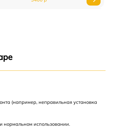
3500 р
3900 р
3800 р
аре
3300 р
2300 р
2200 р
монта (например, неправильная установка
2500 р
ри нормальном использовании.
2200 р