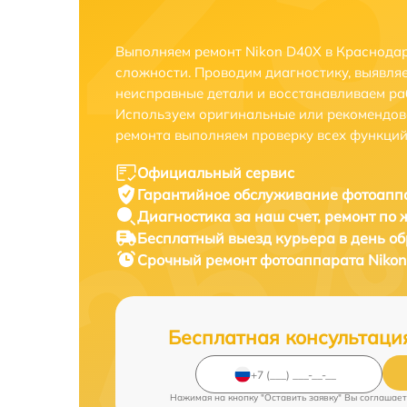
Выполняем ремонт Nikon D40X в Краснодар
сложности. Проводим диагностику, выявля
неисправные детали и восстанавливаем ра
Используем оригинальные или рекомендов
ремонта выполняем проверку всех функций
Официальный сервис
Гарантийное обслуживание
фотоаппа
Диагностика за наш счет,
ремонт по
Бесплатный выезд курьера
в день о
Срочный ремонт
фотоаппарата Nikon
Бесплатная консультаци
Нажимая на кнопку "Оставить заявку" Вы соглашает