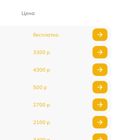
Цена
бесплатно
3300 р
4300 р
500 р
2700 р
2100 р
3400 р