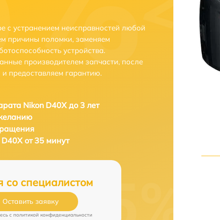
е с устранением неисправностей любой
ем причины поломки, заменяем
ботоспособность устройства.
анные производителем запчасти, после
 и предоставляем гарантию.
рата Nikon D40X до 3 лет
 желанию
бращения
 D40X от 35 минут
я со специалистом
Оставить заявку
есь c
политикой конфиденциальности