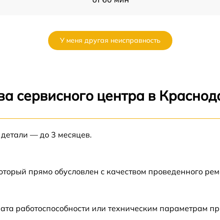
от 60 мин
У меня другая неисправность
от 60 мин
от 60 мин
ва сервисного центра в Краснод
от 60 мин
 детали — до 3 месяцев.
от 60 мин
от 60 мин
который прямо обусловлен с качеством проведенного ре
от 60 мин
рата работоспособности или техническим параметрам п
от 60 мин