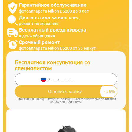
Гарантийное обслуживание
фотоаппарата Nikon D5200 до 3 лет
Диагностика за наш счет,
ремонт по желанию
Бесплатный выезд курьера
в день обращения
Срочный ремонт
фотоаппарата Nikon D5200 от 35 минут
Бесплатная консультация со
специалистом
Оставить заявку
Нажимая на кнопку "Оставить заявку" Вы соглашаетесь c
политикой
конфиденциальности