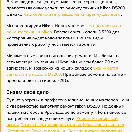
В Краснодаре существует множество сервис-центров,
предоставляющих услуги по ремонту техники Nikon D5200.
Однако
наш сервис-центр выделяется преимуществами
.
Мы ремонтируем Nikon. Наши мастера -
специалисты по
ремонту техники Nikon
. Восстановить модель D5200 для
мастеров не будет новой задачей. На все виды
проведенных работ у нас имеется гарантия.
Минимальные сроки выполнения ремонта. Мы большая
сеть мастерских техники Nikon. Мы имеем более 20 тыс.
запчастей. И возможно на наших складах
уже имеется
запчасть на модель D5200
. При заказе ремонта на сайте -
предоставляется скидка -25%.
Знаем свое дело
Будьте уверены в профессионализме наших мастеров - они
с уверенностью выполнят ремонт Nikon D5200. По данным
наших мастеров в Краснодаре по ремонту Nikon, наиболее
востребованы следующие услуги:
Ремонт материнской
платы
,
Замена контроллера питания
,
Комплексная чистка
,
Юстировка
,
Замена вспышки
,
Замена диска управления
,