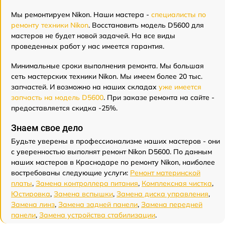
Мы ремонтируем Nikon. Наши мастера -
специалисты по
ремонту техники Nikon
. Восстановить модель D5600 для
мастеров не будет новой задачей. На все виды
проведенных работ у нас имеется гарантия.
Минимальные сроки выполнения ремонта. Мы большая
сеть мастерских техники Nikon. Мы имеем более 20 тыс.
запчастей. И возможно на наших складах
уже имеется
запчасть на модель D5600
. При заказе ремонта на сайте -
предоставляется скидка -25%.
Знаем свое дело
Будьте уверены в профессионализме наших мастеров - они
с уверенностью выполнят ремонт Nikon D5600. По данным
наших мастеров в Краснодаре по ремонту Nikon, наиболее
востребованы следующие услуги:
Ремонт материнской
платы
,
Замена контроллера питания
,
Комплексная чистка
,
Юстировка
,
Замена вспышки
,
Замена диска управления
,
Замена линз
,
Замена задней панели
,
Замена передней
панели
,
Замена устройства стабилизации
.