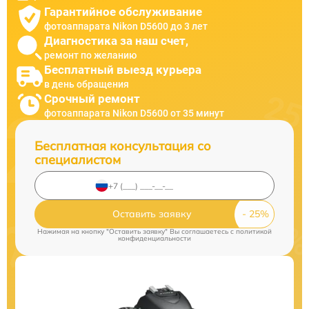
Гарантийное обслуживание
фотоаппарата Nikon D5600 до 3 лет
Диагностика за наш счет,
ремонт по желанию
Бесплатный выезд курьера
в день обращения
Срочный ремонт
фотоаппарата Nikon D5600 от 35 минут
Бесплатная консультация со
специалистом
Оставить заявку
Нажимая на кнопку "Оставить заявку" Вы соглашаетесь c
политикой
конфиденциальности