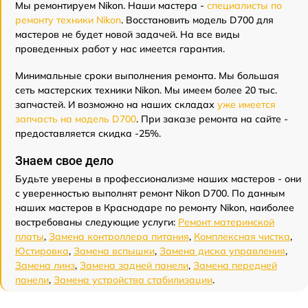
Мы ремонтируем Nikon. Наши мастера -
специалисты по
ремонту техники Nikon
. Восстановить модель D700 для
мастеров не будет новой задачей. На все виды
проведенных работ у нас имеется гарантия.
Минимальные сроки выполнения ремонта. Мы большая
сеть мастерских техники Nikon. Мы имеем более 20 тыс.
запчастей. И возможно на наших складах
уже имеется
запчасть на модель D700
. При заказе ремонта на сайте -
предоставляется скидка -25%.
Знаем свое дело
Будьте уверены в профессионализме наших мастеров - они
с уверенностью выполнят ремонт Nikon D700. По данным
наших мастеров в Краснодаре по ремонту Nikon, наиболее
востребованы следующие услуги:
Ремонт материнской
платы
,
Замена контроллера питания
,
Комплексная чистка
,
Юстировка
,
Замена вспышки
,
Замена диска управления
,
Замена линз
,
Замена задней панели
,
Замена передней
панели
,
Замена устройства стабилизации
.