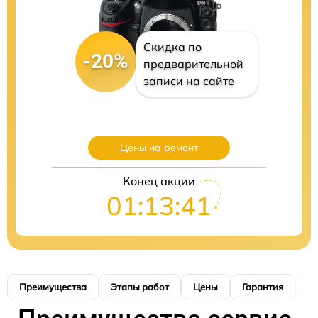
Скидка по
-20%
предварительной
записи на сайте
Цены на ремонт
Конец акции
01:13:40
Преимущества
Этапы работ
Цены
Гарантия
М