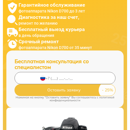
Гарантийное обслуживание
фотоаппарата Nikon D700 до 3 лет
Диагностика за наш счет,
ремонт по желанию
Бесплатный выезд курьера
в день обращения
Срочный ремонт
фотоаппарата Nikon D700 от 35 минут
Бесплатная консультация со
специалистом
Оставить заявку
Нажимая на кнопку "Оставить заявку" Вы соглашаетесь c
политикой
конфиденциальности