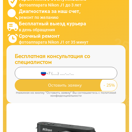
фотоаппарата Nikon J1 до 3 лет
Диагностика за наш счет,
ремонт по желанию
Бесплатный выезд курьера
в день обращения
Срочный ремонт
фотоаппарата Nikon J1 от 35 минут
Бесплатная консультация со
специалистом
Оставить заявку
Нажимая на кнопку "Оставить заявку" Вы соглашаетесь c
политикой
конфиденциальности