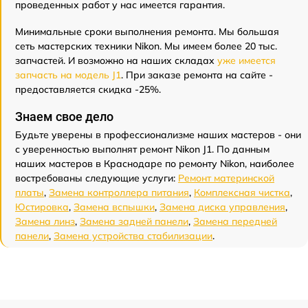
проведенных работ у нас имеется гарантия.
Минимальные сроки выполнения ремонта. Мы большая
сеть мастерских техники Nikon. Мы имеем более 20 тыс.
запчастей. И возможно на наших складах
уже имеется
запчасть на модель J1
. При заказе ремонта на сайте -
предоставляется скидка -25%.
Знаем свое дело
Будьте уверены в профессионализме наших мастеров - они
с уверенностью выполнят ремонт Nikon J1. По данным
наших мастеров в Краснодаре по ремонту Nikon, наиболее
востребованы следующие услуги:
Ремонт материнской
платы
,
Замена контроллера питания
,
Комплексная чистка
,
Юстировка
,
Замена вспышки
,
Замена диска управления
,
Замена линз
,
Замена задней панели
,
Замена передней
панели
,
Замена устройства стабилизации
.