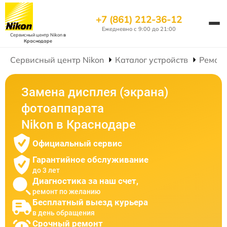
+7 (861) 212-36-12
Ежедневно с 9:00 до 21:00
Сервисный центр Nikon
в
Краснодаре
Сервисный центр Nikon
Каталог устройств
Ремон
Замена дисплея (экрана)
фотоаппарата
Nikon в Краснодаре
Официальный сервис
Гарантийное обслуживание
до 3 лет
Диагностика за наш счет,
ремонт по желанию
Бесплатный выезд курьера
в день обращения
Срочный ремонт