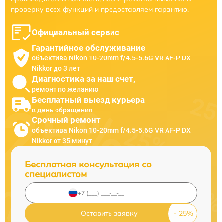
проверку всех функций и предоставляем гарантию.
Официальный сервис
Гарантийное обслуживание
объектива Nikon 10-20mm f/4.5-5.6G VR AF-P DX
Nikkor до 3 лет
Диагностика за наш счет,
ремонт по желанию
Бесплатный выезд курьера
в день обращения
Срочный ремонт
объектива Nikon 10-20mm f/4.5-5.6G VR AF-P DX
Nikkor от 35 минут
Бесплатная консультация со
специалистом
Оставить заявку