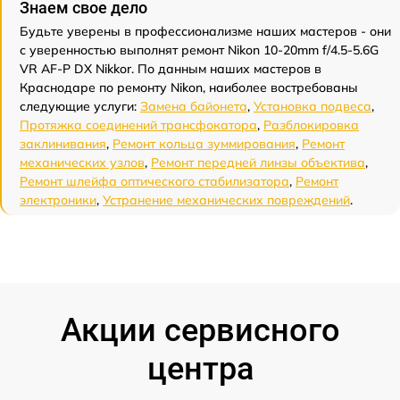
Знаем свое дело
Будьте уверены в профессионализме наших мастеров - они
с уверенностью выполнят ремонт Nikon 10-20mm f/4.5-5.6G
VR AF-P DX Nikkor. По данным наших мастеров в
Краснодаре по ремонту Nikon, наиболее востребованы
следующие услуги:
Замена байонета
,
Установка подвеса
,
Протяжка соединений трансфокатора
,
Разблокировка
заклинивания
,
Ремонт кольца зуммирования
,
Ремонт
механических узлов
,
Ремонт передней линзы объектива
,
Ремонт шлейфа оптического стабилизатора
,
Ремонт
электроники
,
Устранение механических повреждений
.
Акции сервисного
центра