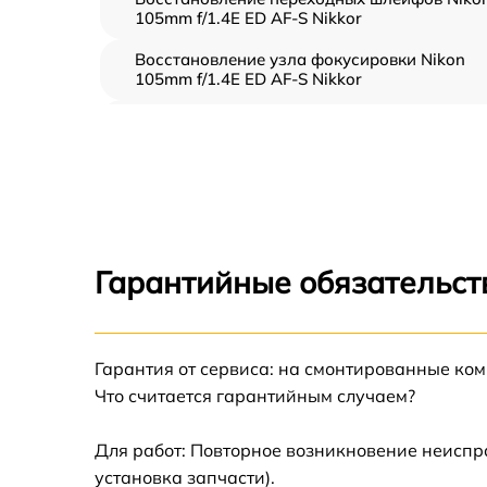
105mm f/1.4E ED AF-S Nikkor
Восстановление узла фокусировки Nikon
105mm f/1.4E ED AF-S Nikkor
Ремонт диафрагмы Nikon 105mm f/1.4E ED
AF-S Nikkor
Восстановление после попадания влаги
Nikon 105mm f/1.4E ED AF-S Nikkor
Чистка от пыли Nikon 105mm f/1.4E ED AF-S
Nikkor
Гарантийные обязательст
Юстировка Nikon 105mm f/1.4E ED AF-S
Nikkor
Обновление ПО Nikon 105mm f/1.4E ED AF-
Гарантия от сервиса: на смонтированные ко
Nikkor
Что считается гарантийным случаем?
Замена корпуса Nikon 105mm f/1.4E ED AF-
Nikkor
Для работ: Повторное возникновение неиспр
установка запчасти).
Настройка автофокуса Nikon 105mm f/1.4E