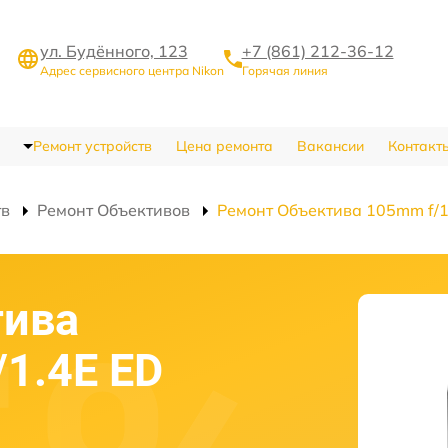
ул. Будённого, 123
+7 (861) 212-36-12
Адрес сервисного центра Nikon
Горячая линия
Ремонт устройств
Цена ремонта
Вакансии
Контакт
тв
Ремонт Объективов
Ремонт Объектива 105mm f/1.
тива
/1.4E ED