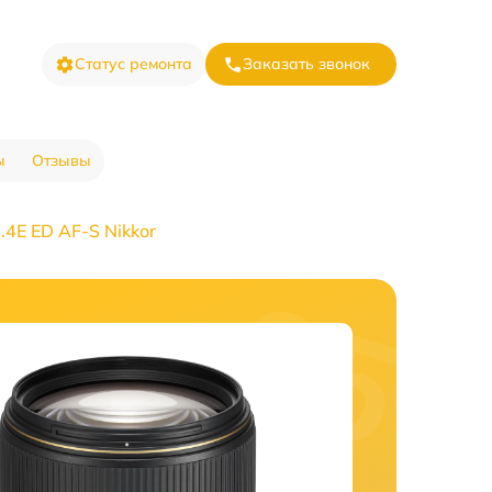
Статус ремонта
Заказать звонок
ы
Отзывы
4E ED AF-S Nikkor