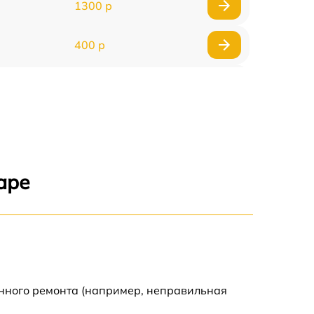
1300 р
400 р
800 р
1500 р
1300 р
аре
400 р
750 р
400 р
енного ремонта (например, неправильная