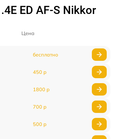
4E ED AF-S Nikkor
Цена
бесплатно
450 р
1800 р
700 р
500 р