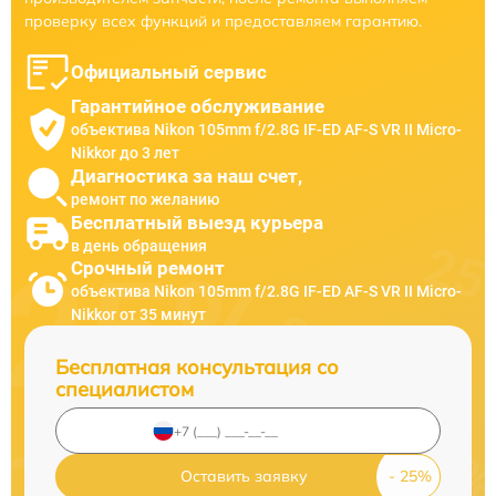
проверку всех функций и предоставляем гарантию.
Официальный сервис
Гарантийное обслуживание
объектива Nikon 105mm f/2.8G IF-ED AF-S VR II Micro-
Nikkor до 3 лет
Диагностика за наш счет,
ремонт по желанию
Бесплатный выезд курьера
в день обращения
Срочный ремонт
объектива Nikon 105mm f/2.8G IF-ED AF-S VR II Micro-
Nikkor от 35 минут
Бесплатная консультация со
специалистом
Оставить заявку