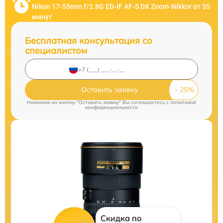
Nikon 17-55mm f/2.8G ED-IF AF-S DX Zoom-Nikkor от 35
минут
Бесплатная консультация со
специалистом
Оставить заявку
Нажимая на кнопку "Оставить заявку" Вы соглашаетесь c
политикой
конфиденциальности
Скидка по