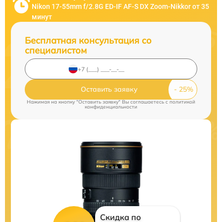
Nikon 17-55mm f/2.8G ED-IF AF-S DX Zoom-Nikkor от 35
минут
Бесплатная консультация со
специалистом
Оставить заявку
Нажимая на кнопку "Оставить заявку" Вы соглашаетесь c
политикой
конфиденциальности
Скидка по