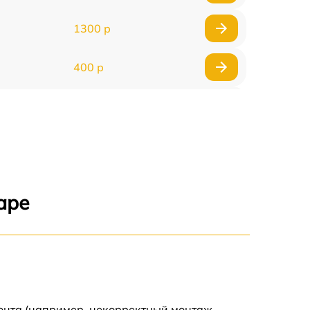
1300 р
400 р
800 р
1500 р
1300 р
аре
400 р
750 р
400 р
монта (например, некорректный монтаж