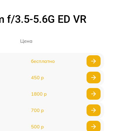
f/3.5-5.6G ED VR
Цена
бесплатно
450 р
1800 р
700 р
500 р