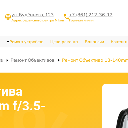
ул. Будённого, 123
+7 (861) 212-36-12
Адрес сервисного центра Nikon
Горячая линия
Ремонт устройств
Цена ремонта
Вакансии
Контакт
тв
Ремонт Объективов
Ремонт Объектива 18-140mm 
тива
 f/3.5-