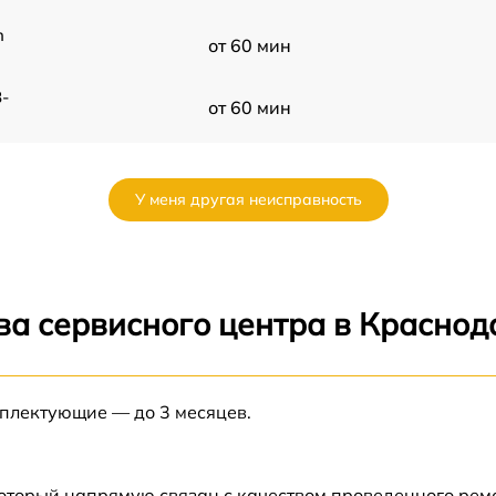
n
от 60 мин
-
от 60 мин
от 60 мин
У меня другая неисправность
от 60 мин
от 60 мин
ва сервисного центра в Краснод
R
от 60 мин
мплектующие — до 3 месяцев.
от 60 мин
от 60 мин
который напрямую связан с качеством проведенного ре