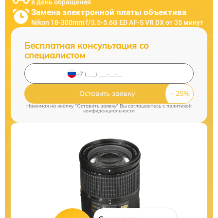
в день обращения
Замена электронной платы объектива
Nikon 18-300mm f/3.5-5.6G ED AF-S VR DX от 35 минут
Бесплатная консультация со
специалистом
Оставить заявку
Нажимая на кнопку "Оставить заявку" Вы соглашаетесь c
политикой
конфиденциальности