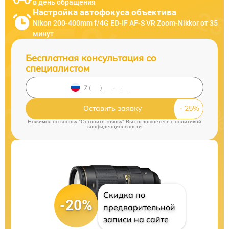
в день обращения
Настройка автофокуса объектива
Nikon 200-400mm f/4G ED-IF AF-S VR Zoom-Nikkor от 35
минут
Бесплатная консультация со
специалистом
Оставить заявку
Нажимая на кнопку "Оставить заявку" Вы соглашаетесь c
политикой
конфиденциальности
Скидка по
-20%
предварительной
записи на сайте