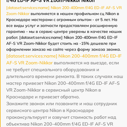
f/4G ED-IF AF-S VR Zoom-Nikkor Nikon
[dataset:services:name] Nikon 200-400mm f/4G ED-IF AF-S VR
Zoom-Nikkor
выполняется в нашем профильном сц Nikon в
Краснодаре мастерами с огромным опытом - от 5 лет. На
все виды услуг и запчасти предоставляем расширенную
гарантию - мы в сервис-центре уверены в качестве наших
работ. [dataset:services:name] Nikon 200-400mm f/4G ED-IF
AF-S VR Zoom-Nikkor будет стоить на -15% дешевле при
оформлении заказа на сайте через форму заказа звонка.
[dataset:services:name] Nikon 200-400mm f/4G ED-IF
AF-S VR Zoom-Nikkor
выполняется на выезде, если
не требует специального оборудования и
длительного времени ремонта. В таких случаях наш
мастер привезет Nikon 200-400mm f/4G ED-IF AF-S
VR Zoom-Nikkor в сервисный центр Nikon в
Краснодаре и привезет обратно.
Закажите звонок или позвоните и наш сотрудник
сервисного центра Nikon в Краснодаре
проконсультирует и озвучит стоимость работ над
объектива Nikon 200-400mm f/4G ED-IF AF-S VR