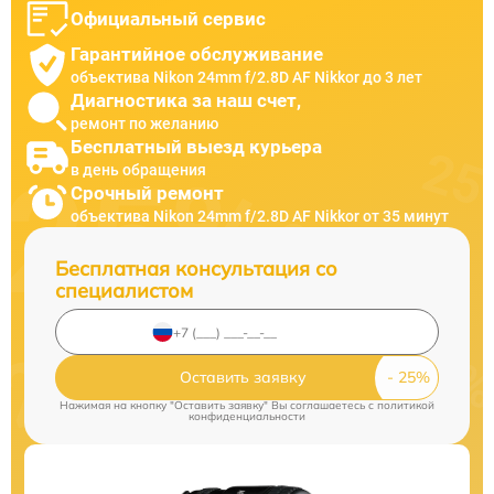
Официальный сервис
Гарантийное обслуживание
объектива Nikon 24mm f/2.8D AF Nikkor до 3 лет
Диагностика за наш счет,
ремонт по желанию
Бесплатный выезд курьера
в день обращения
Срочный ремонт
объектива Nikon 24mm f/2.8D AF Nikkor от 35 минут
Бесплатная консультация со
специалистом
Оставить заявку
Нажимая на кнопку "Оставить заявку" Вы соглашаетесь c
политикой
конфиденциальности