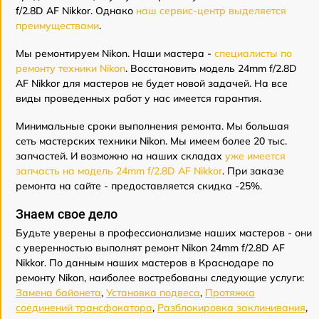
f/2.8D AF Nikkor. Однако
наш сервис-центр выделяется
преимуществами
.
Мы ремонтируем Nikon. Наши мастера -
специалисты по
ремонту техники Nikon
. Восстановить модель 24mm f/2.8D
AF Nikkor для мастеров не будет новой задачей. На все
виды проведенных работ у нас имеется гарантия.
Минимальные сроки выполнения ремонта. Мы большая
сеть мастерских техники Nikon. Мы имеем более 20 тыс.
запчастей. И возможно на наших складах
уже имеется
запчасть на модель 24mm f/2.8D AF Nikkor
. При заказе
ремонта на сайте - предоставляется скидка -25%.
Знаем свое дело
Будьте уверены в профессионализме наших мастеров - они
с уверенностью выполнят ремонт Nikon 24mm f/2.8D AF
Nikkor. По данным наших мастеров в Краснодаре по
ремонту Nikon, наиболее востребованы следующие услуги:
Замена байонета
,
Установка подвеса
,
Протяжка
соединений трансфокатора
,
Разблокировка заклинивания
,