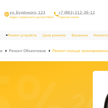
ул. Будённого, 123
+7 (861) 212-36-12
Адрес сервисного центра Nikon
Горячая линия
Ремонт устройств
Цена ремонта
Вакансии
Контакт
тв
Ремонт Объективов
Ремонт кольца зуммировани
а