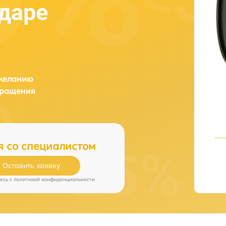
одаре
 желанию
бращения
я со специалистом
Оставить заявку
есь c
политикой конфиденциальности