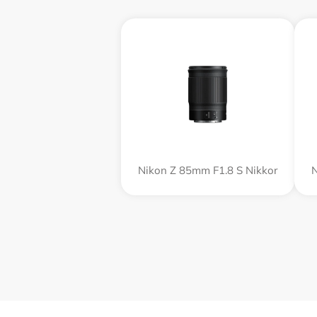
Nikon Z 85mm F1.8 S Nikkor
N