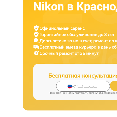
Nikon в Красн
Официальный сервис
Гарантийное обслуживание
до 3 лет
Диагностика за наш счет,
ремонт по
Бесплатный выезд курьера
в день о
Срочный ремонт
от 35 минут
Бесплатная консультаци
Нажимая на кнопку "Оставить заявку" Вы соглашает