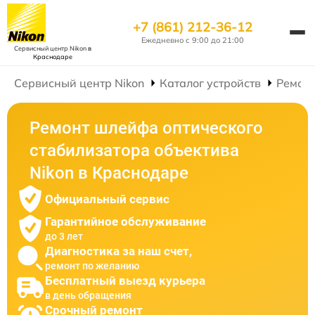
+7 (861) 212-36-12
Ежедневно с 9:00 до 21:00
Сервисный центр Nikon
в
Краснодаре
Сервисный центр Nikon
Каталог устройств
Ремонт
Ремонт шлейфа оптического
стабилизатора объектива
Nikon в Краснодаре
Официальный сервис
Гарантийное обслуживание
до 3 лет
Диагностика за наш счет,
ремонт по желанию
Бесплатный выезд курьера
в день обращения
Срочный ремонт